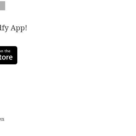
adfy App!
en