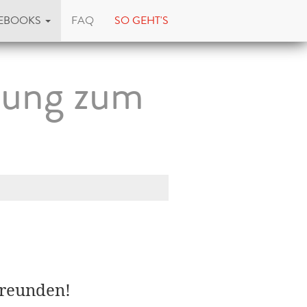
EBOOKS
FAQ
SO GEHT'S
hung zum
Freunden!