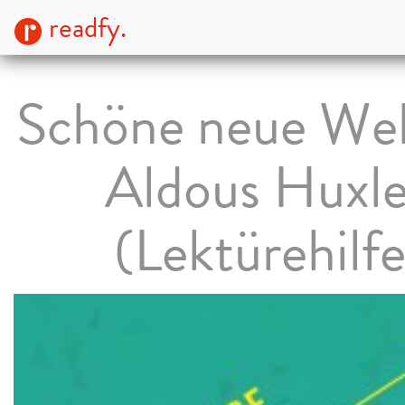
readfy.
Schöne neue Wel
Aldous Huxl
(Lektürehilfe