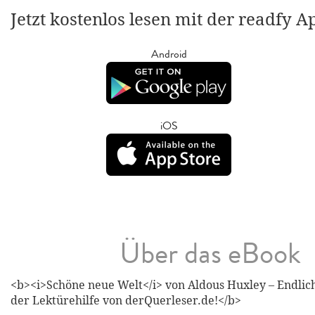
Jetzt kostenlos lesen mit der readfy A
Android
iOS
Über das eBook
<b><i>Schöne neue Welt</i> von Aldous Huxley – Endlich
der Lektürehilfe von derQuerleser.de!</b>