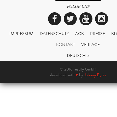
FOLGE UNS
Facebook
Twitter
YouTub
Ins
IMPRESSUM
DATENSCHUTZ
AGB
PRESSE
BL
KONTAKT
VERLAGE
DEUTSCH
© 2016 readfy GmbH
developed with
♥
by
Johnny Bytes