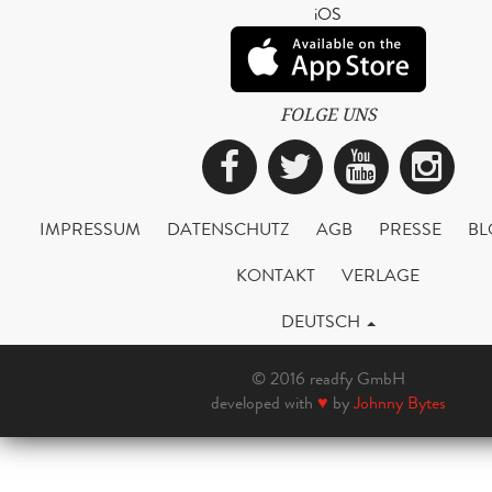
iOS
FOLGE UNS
Facebook
Twitter
YouTub
Ins
IMPRESSUM
DATENSCHUTZ
AGB
PRESSE
BL
KONTAKT
VERLAGE
DEUTSCH
© 2016 readfy GmbH
developed with
♥
by
Johnny Bytes