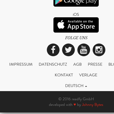
iOS
FOLGE UNS
Facebook
Twitter
YouTub
Ins
IMPRESSUM
DATENSCHUTZ
AGB
PRESSE
BL
KONTAKT
VERLAGE
DEUTSCH
© 2016 readfy GmbH
developed with
♥
by
Johnny Bytes