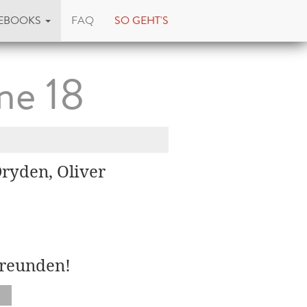
EBOOKS
FAQ
SO GEHT'S
me 18
Dryden, Oliver
Freunden!