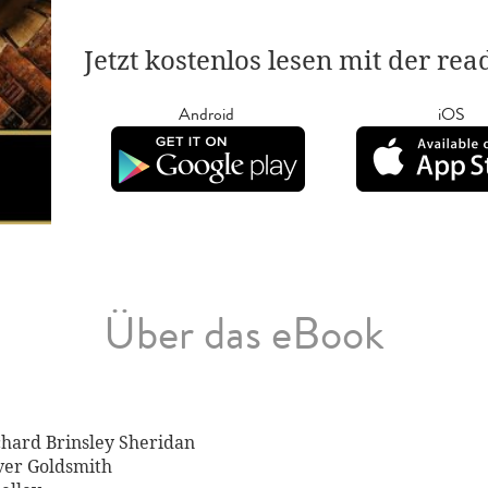
Jetzt kostenlos lesen mit der re
Android
iOS
Über das eBook
ichard Brinsley Sheridan
iver Goldsmith