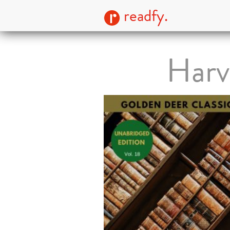
readfy.
Harv