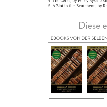
4. The Cenci, by Percy Bysshe Sh
5. A Blot in the 'Scutcheon, by 
Diese e
EBOOKS VON DER SELBEN