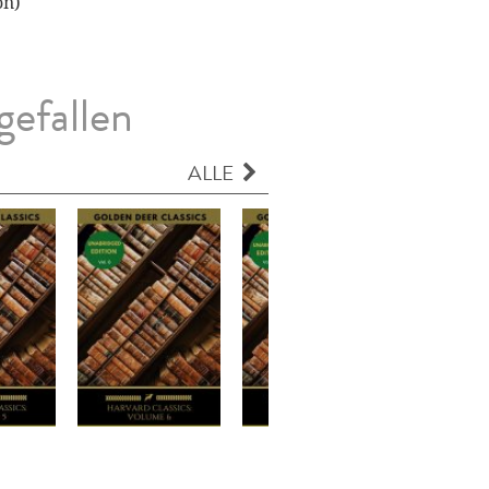
on)
gefallen
ALLE