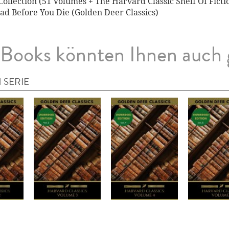
ollection (51 Volumes + The Harvard Classic Shelf Of Ficti
ad Before You Die (Golden Deer Classics)
Books könnten Ihnen auch 
 SERIE