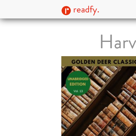
readfy.
Harv