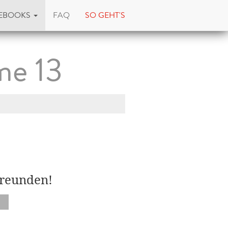
EBOOKS
FAQ
SO GEHT'S
me 13
Freunden!