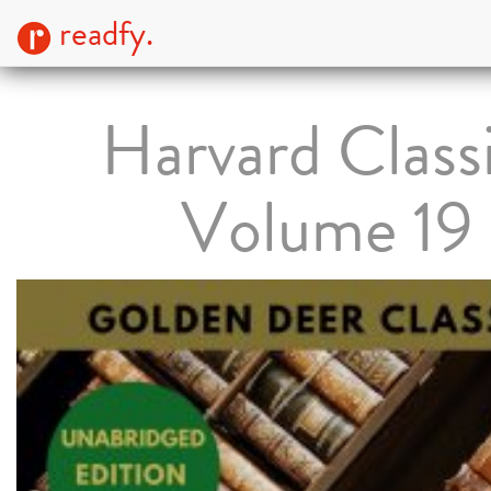
readfy.
Harvard Class
Volume 19