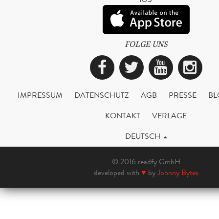
FOLGE UNS
Facebook
Twitter
YouTub
Ins
IMPRESSUM
DATENSCHUTZ
AGB
PRESSE
BL
KONTAKT
VERLAGE
DEUTSCH
© 2016 readfy GmbH
developed with
♥
by
Johnny Bytes