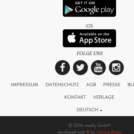
iOS
FOLGE UNS
Facebook
Twitter
YouTub
Ins
IMPRESSUM
DATENSCHUTZ
AGB
PRESSE
BL
KONTAKT
VERLAGE
DEUTSCH
© 2016 readfy GmbH
developed with
♥
by
Johnny Bytes