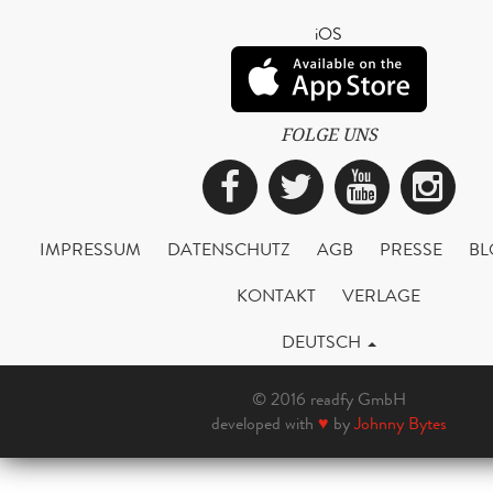
iOS
FOLGE UNS
Facebook
Twitter
YouTub
Ins
IMPRESSUM
DATENSCHUTZ
AGB
PRESSE
BL
KONTAKT
VERLAGE
DEUTSCH
© 2016 readfy GmbH
developed with
♥
by
Johnny Bytes