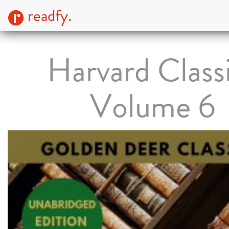
readfy.
Harvard Class
Volume 6