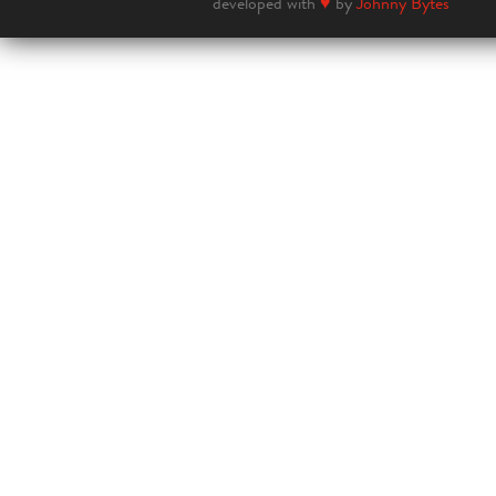
developed with
♥
by
Johnny Bytes