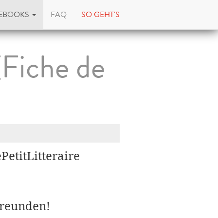
EBOOKS
FAQ
SO GEHT'S
(Fiche de
PetitLitteraire
Freunden!