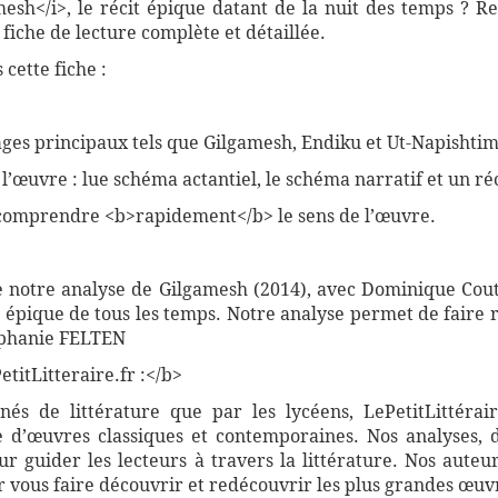
mesh</i>, le récit épique datant de la nuit des temps ? 
fiche de lecture complète et détaillée.
cette fiche :
ges principaux tels que Gilgamesh, Endiku et Ut-Napishti
e l’œuvre : lue schéma actantiel, le schéma narratif et un r
comprendre <b>rapidement</b> le sens de l’œuvre.
e notre analyse de Gilgamesh (2014), avec Dominique Cout
t épique de tous les temps. Notre analyse permet de faire 
téphanie FELTEN
titLitteraire.fr :</b>
nnés de littérature que par les lycéens, LePetitLittér
 d’œuvres classiques et contemporaines. Nos analyses, 
 guider les lecteurs à travers la littérature. Nos auteur
vous faire découvrir et redécouvrir les plus grandes œuvr