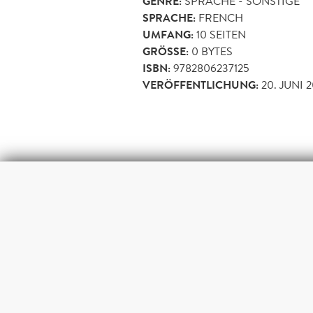
GENRE:
SPRACHE - SONSTIGE
SPRACHE:
FRENCH
UMFANG:
10
SEITEN
GRÖSSE:
0 BYTES
ISBN:
9782806237125
VERÖFFENTLICHUNG:
20. JUNI 2