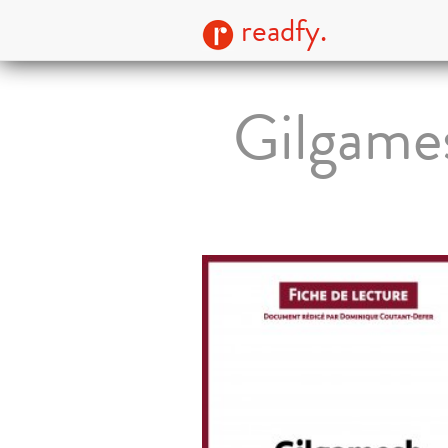
readfy.
Gilgames