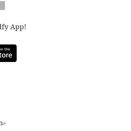
adfy App!
/b>