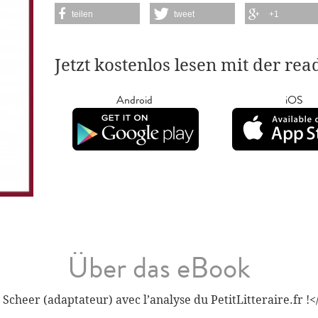
teilen
tweet
+1
Jetzt kostenlos lesen mit der re
Android
iOS
Über das eBook
cheer (adaptateur) avec l’analyse du PetitLitteraire.fr !<