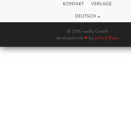
KONTAKT
VERLAGE
DEUTSCH
© 2016 readfy GmbH
developed with
♥
by
Johnny Bytes