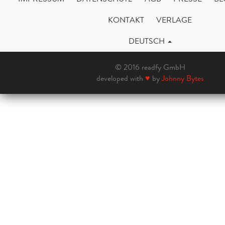
KONTAKT
VERLAGE
DEUTSCH
© 2016 readfy GmbH
developed with
♥
by
Johnny Bytes