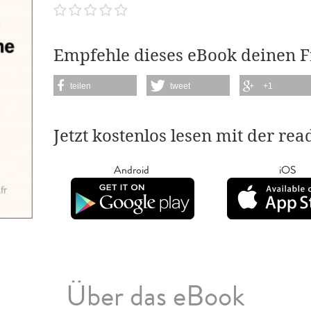
Empfehle dieses eBook deinen 
teilen
tweet
+1
Jetzt kostenlos lesen mit der re
Android
iOS
Über das eBook