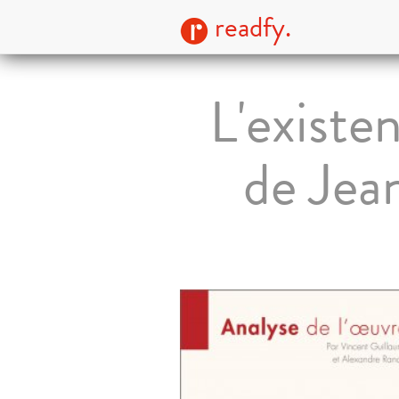
readfy.
L'existe
de Jea