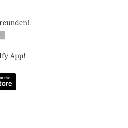
Freunden!
adfy App!