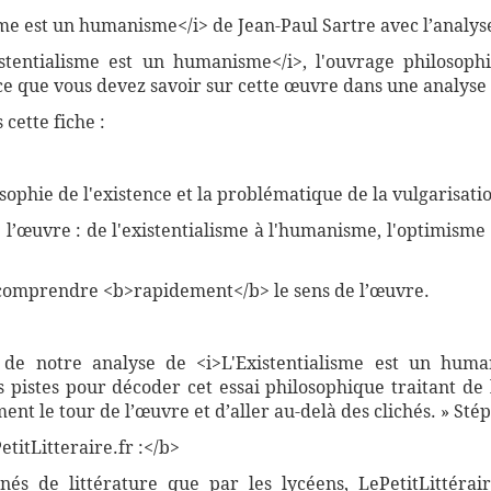
e est un humanisme</i> de Jean-Paul Sartre avec l’analyse 
xistentialisme est un humanisme</i>, l'ouvrage philoso
 ce que vous devez savoir sur cette œuvre dans une analyse 
cette fiche :
osophie de l'existence et la problématique de la vulgarisati
de l’œuvre : de l'existentialisme à l'humanisme, l'optimism
comprendre <b>rapidement</b> le sens de l’œuvre.
 de notre analyse de <i>L'Existentialisme est un huma
 pistes pour décoder cet essai philosophique traitant de l
ent le tour de l’œuvre et d’aller au-delà des clichés. » St
titLitteraire.fr :</b>
nnés de littérature que par les lycéens, LePetitLittér