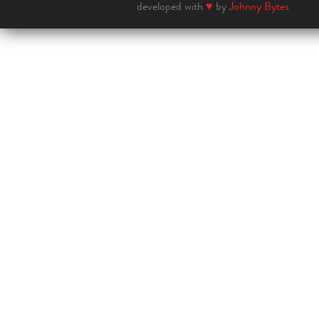
developed with
♥
by
Johnny Bytes