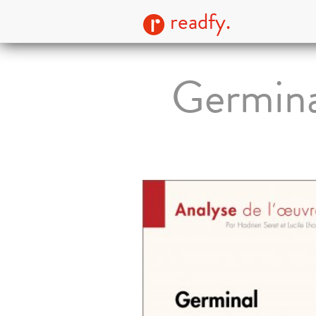
readfy.
Germina