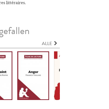
es littéraires.
gefallen
ALLE