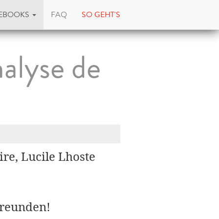
EBOOKS
FAQ
SO GEHT'S
alyse de
ire, Lucile Lhoste
Freunden!