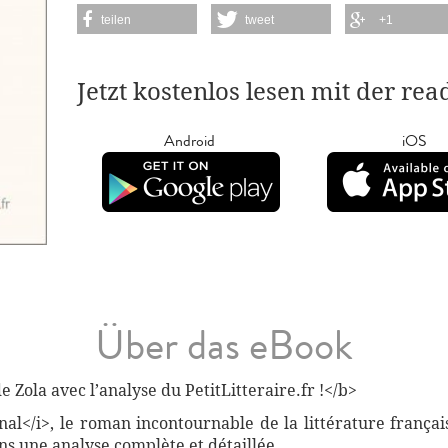
teilen
tweet
+1
Jetzt kostenlos lesen mit der re
Android
iOS
Über das eBook
Zola avec l’analyse du PetitLitteraire.fr !</b>
nal</i>, le roman incontournable de la littérature frança
ns une analyse complète et détaillée.