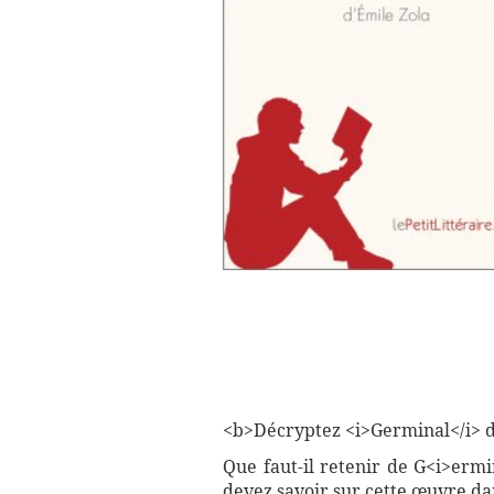
<b>Décryptez <i>Germinal</i> de 
Que faut-il retenir de G<i>ermi
devez savoir sur cette œuvre da