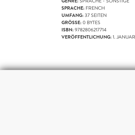
GENRE:
SPRACHE - SONSTIGE
SPRACHE:
FRENCH
UMFANG:
37
SEITEN
GRÖSSE:
0 BYTES
ISBN:
9782806217714
VERÖFFENTLICHUNG:
1. JANUAR