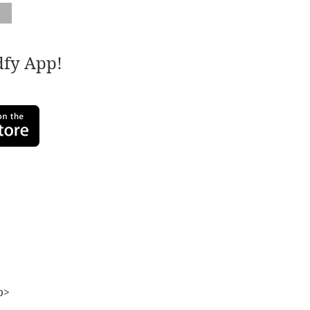
adfy App!
b>