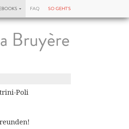
EBOOKS
FAQ
SO GEHT'S
La Bruyère
trini-Poli
Freunden!