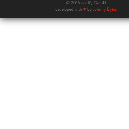
© 2016 readfy GmbH
developed with
♥
by
Johnny Bytes