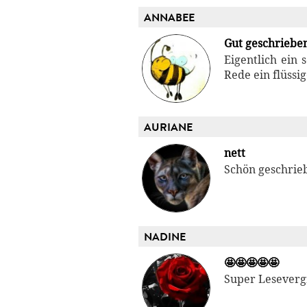
ANNABEE
Gut geschriebe
Eigentlich ein
Rede ein flüssi
AURIANE
nett
Schön geschrie
NADINE
🤩🤩🤩🤩🤩
Super Leseverg