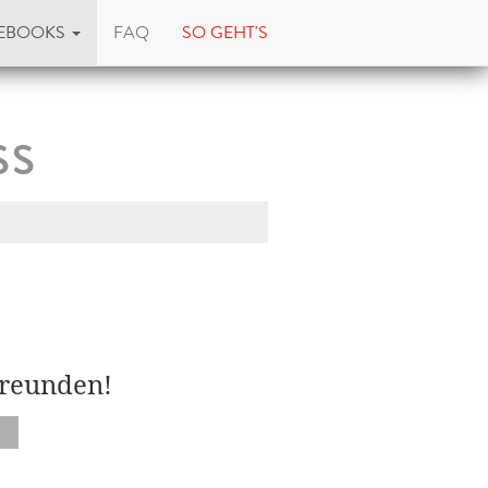
EBOOKS
FAQ
SO GEHT'S
ss
Freunden!