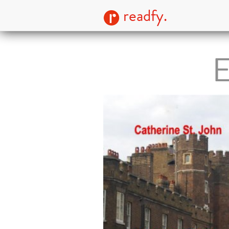
readfy.
E