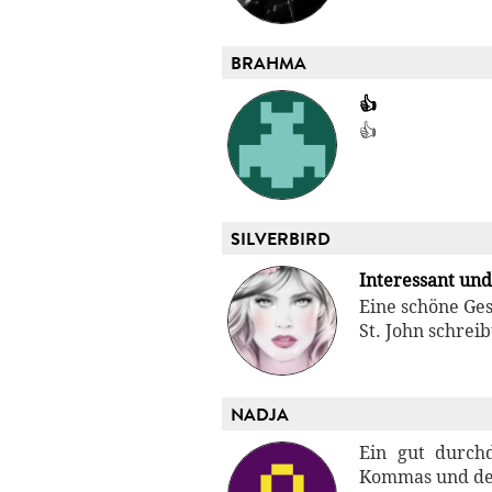
BRAHMA
👍
👍
SILVERBIRD
Interessant un
Eine schöne Ges
St. John schrei
NADJA
Ein gut durch
Kommas und der 