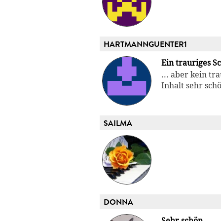
HARTMANNGUENTER1
Ein trauriges S
... aber kein t
Inhalt sehr sch
SAILMA
DONNA
Sehr schön