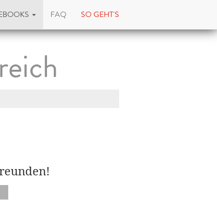
EBOOKS
FAQ
SO GEHT'S
reich
Freunden!