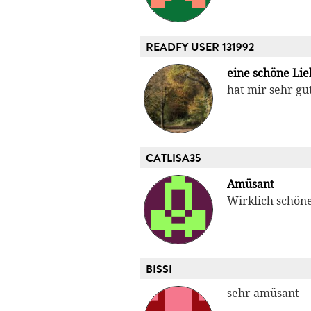
READFY USER 131992
eine schöne Lie
hat mir sehr gu
CATLISA35
Amüsant
Wirklich schön
BISSI
sehr amüsant