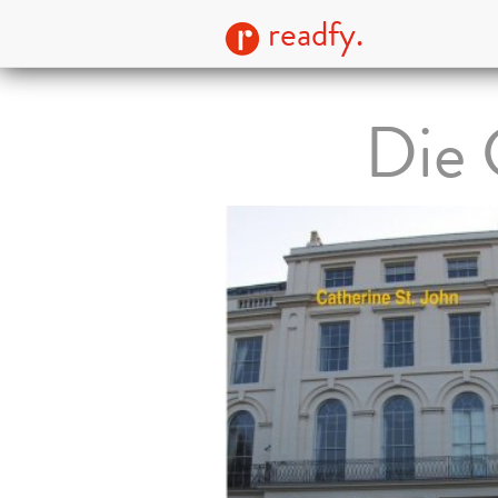
readfy.
Die 