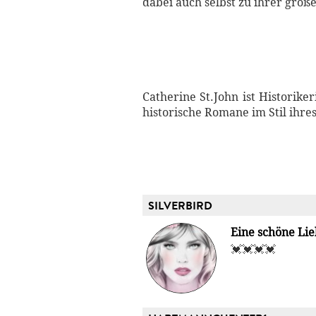
dabei auch selbst zu ihrer groß
Catherine St.John ist Historik
historische Romane im Stil ihre
SILVERBIRD
Eine schöne Lie
💓💓💓💓