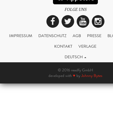
FOLGE UNS
Facebook
Twitter
YouTub
Ins
IMPRESSUM
DATENSCHUTZ
AGB
PRESSE
BL
KONTAKT
VERLAGE
DEUTSCH
© 2016 readfy GmbH
developed with
♥
by
Johnny Bytes