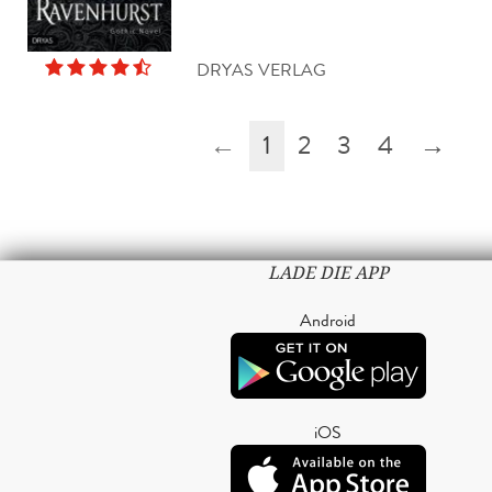
DRYAS VERLAG
←
1
2
3
4
→
LADE DIE APP
Android
iOS