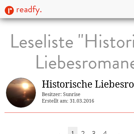
readfy.
Leseliste "Histor
Liebesroman
Historische Liebes
Besitzer: Sunrise
Erstellt am: 31.03.2016
←
1
2
3
4
→