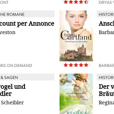
MONT
DRYAS 
CHE ROMANE
HISTOR
scount per Annonce
Ansc
veston
Barba
OKS ON DEMAND
BARBAR
& SAGEN
HISTOR
ogel und
Der 
dler
Bräu
 Scheibler
Regin