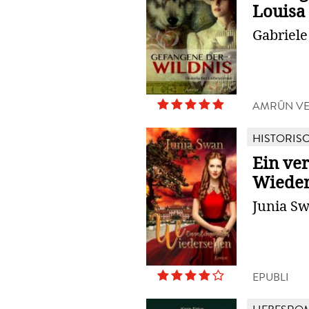
Louisa
Gabriele
AMRÛN V
HISTORIS
Ein ve
Wiede
Junia S
EPUBLI