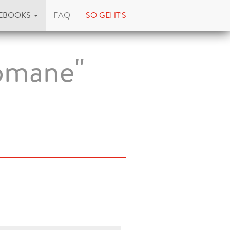
EBOOKS
FAQ
SO GEHT'S
Romane"