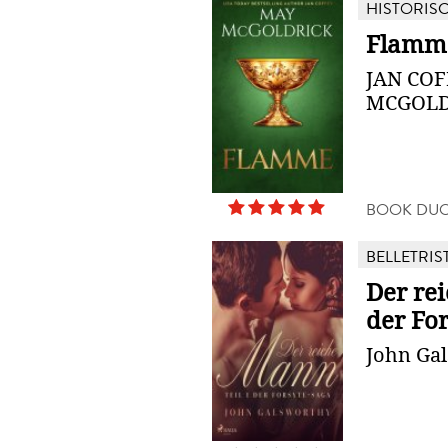
HISTORIS
Flamm
JAN COF
MCGOLD
BOOK DUO
BELLETRIS
Der rei
der Fo
John Ga