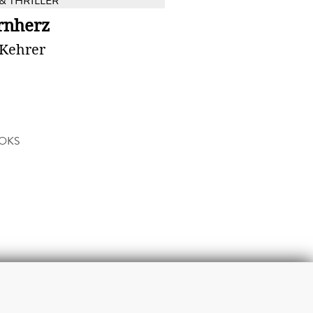
& THRILLER
rnherz
 Kehrer
OKS