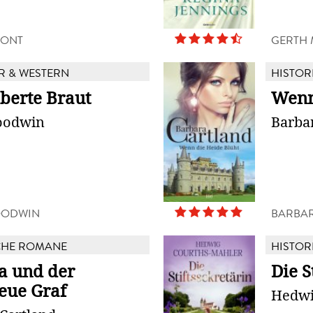
MONT
GERTH 
R & WESTERN
HISTOR
oberte Braut
Wenn
oodwin
Barba
OODWIN
BARBAR
CHE ROMANE
HISTOR
ia und der
Die S
eue Graf
Hedwi