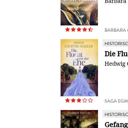
Barbara 
BARBARA 
HISTORIS
Die Flu
Hedwig 
SAGA EG
HISTORIS
Gefang