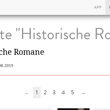
APP
ste "Historische 
sche Romane
.08.2019
←
1
2
3
4
5
→