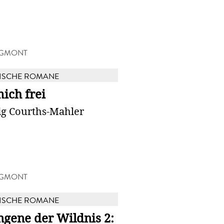
EGMONT
ISCHE ROMANE
ich frei
g Courths-Mahler
EGMONT
ISCHE ROMANE
gene der Wildnis 2: