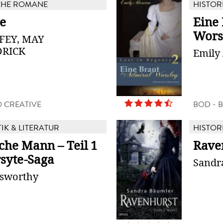
CHE ROMANE
HISTOR
e
Eine 
Wors
FEY, MAY
RICK
Emily
 CREATIVE
BOD - 
TIK & LITERATUR
HISTOR
che Mann – Teil 1
Rave
rsyte-Saga
Sandr
lsworthy