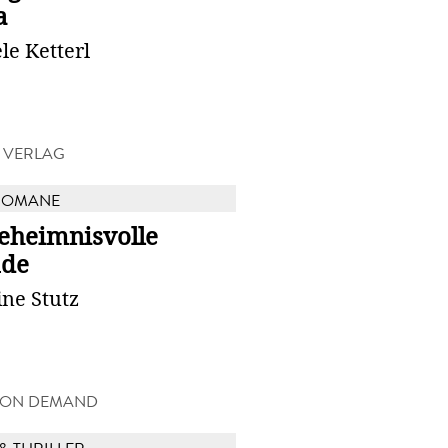
a
le Ketterl
 VERLAG
ROMANE
geheimnisvolle
de
ine Stutz
 ON DEMAND