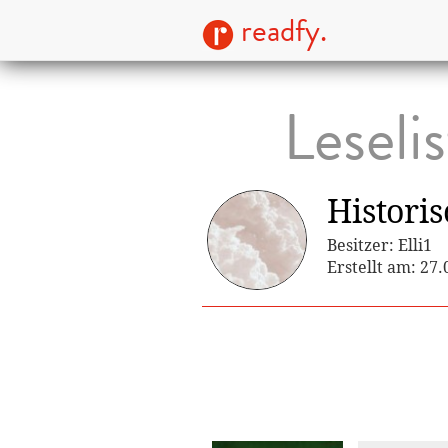
readfy.
Leseli
Histori
Besitzer: Elli1
Erstellt am: 27