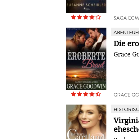
SAGA EG
ABENTEUE
Die er
Grace G
GRACE G
HISTORIS
Virgin
ehesch