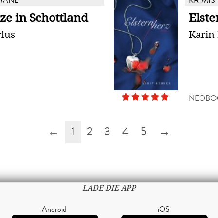
MANE
KRIMIS 
e in Schottland
Elste
rlus
Karin
NEOBO
←
1
2
3
4
5
→
LADE DIE APP
Android
iOS