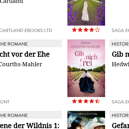
Cartland
CARTLAND EBOOKS LTD
SAGA 
CHE ROMANE
HISTOR
cht vor der Ehe
Gib m
Courths-Mahler
Hedwi
MONT
SAGA 
CHE ROMANE
HISTOR
ene der Wildnis 1:
Gefan