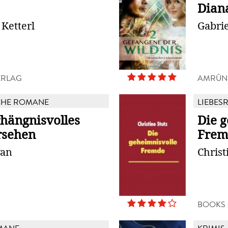
Dian
 Ketterl
Gabrie
ERLAG
AMRÛN
CHE ROMANE
LIEBES
rhängnisvolles
Die 
rsehen
Frem
wan
Christ
BOOKS