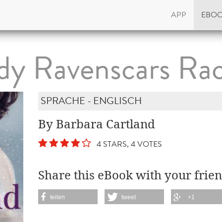
APP
EBO
dy Ravenscars Ra
SPRACHE - ENGLISCH
By Barbara Cartland
4 STARS, 4 VOTES
Share this eBook with your frien
teilen
tweet
+1