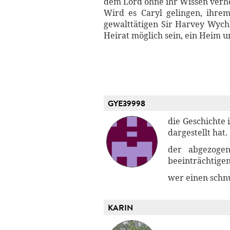
dem Lord ohne ihr Wissen verhe
Wird es Caryl gelingen, ihr
gewalttätigen Sir Harvey Wyc
Heirat möglich sein, ein Heim u
GYE39998
die Geschichte 
dargestellt hat.
der abgezogen
beeinträchtigen
wer einen schnu
KARIN