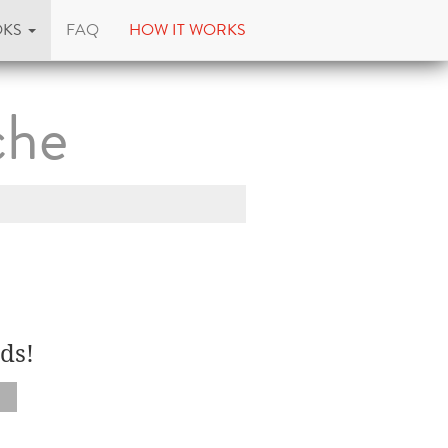
OKS
FAQ
HOW IT WORKS
che
ds!