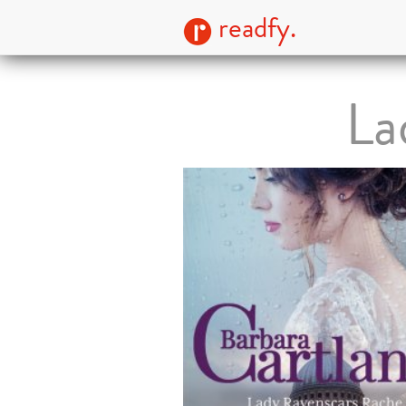
readfy.
La