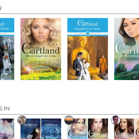
R
S IN