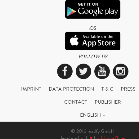
iOS
FOLLOW US
Facebook
Twitter
YouTub
Ins
IMPRINT
DATA PROTECTION
T & C
PRESS
CONTACT
PUBLISHER
ENGLISH
© 2016 readfy GmbH
developed with
♥
by
Johnny Bytes