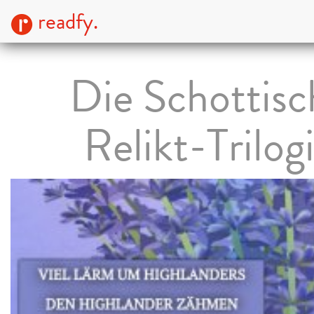
readfy.
Die Schottisc
Relikt-Trilog