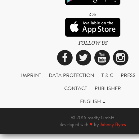
iOS
FOLLOW US
Facebook
Twitter
YouTub
Ins
IMPRINT
DATA PROTECTION
T & C
PRESS
CONTACT
PUBLISHER
ENGLISH
© 2016 readfy GmbH
developed with
♥
by
Johnny Bytes