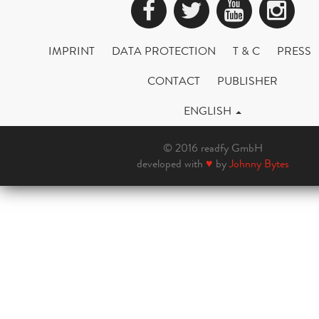
Facebook
Twitter
YouTub
Ins
IMPRINT
DATA PROTECTION
T & C
PRESS
CONTACT
PUBLISHER
ENGLISH
© 2016 readfy GmbH
developed with
♥
by
Johnny Bytes