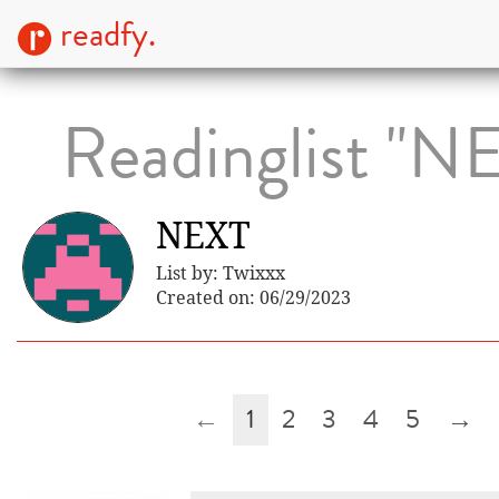
readfy.
Readinglist "N
NEXT
List by: Twixxx
Created on: 06/29/2023
←
1
2
3
4
5
→