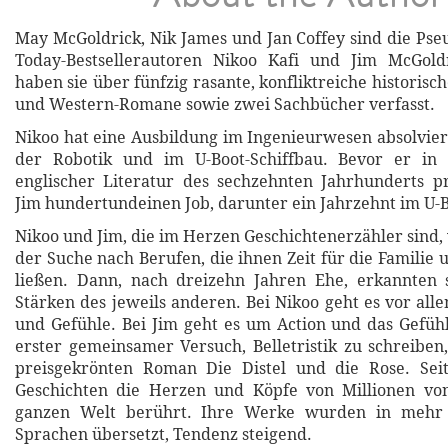
May McGoldrick, Nik James und Jan Coffey sind die P
Today-Bestsellerautoren Nikoo Kafi und Jim McGol
haben sie über fünfzig rasante, konfliktreiche historisch
und Western-Romane sowie zwei Sachbücher verfasst.
Nikoo hat eine Ausbildung im Ingenieurwesen absolviert
der Robotik und im U-Boot-Schiffbau. Bevor er in 
englischer Literatur des sechzehnten Jahrhunderts p
Jim hundertundeinen Job, darunter ein Jahrzehnt im U-
Nikoo und Jim, die im Herzen Geschichtenerzähler sind
der Suche nach Berufen, die ihnen Zeit für die Familie
ließen. Dann, nach dreizehn Jahren Ehe, erkannten s
Stärken des jeweils anderen. Bei Nikoo geht es vor al
und Gefühle. Bei Jim geht es um Action und das Gefühl
erster gemeinsamer Versuch, Belletristik zu schreiben
preisgekrönten Roman Die Distel und die Rose. Se
Geschichten die Herzen und Köpfe von Millionen vo
ganzen Welt berührt. Ihre Werke wurden in mehr 
Sprachen übersetzt, Tendenz steigend.