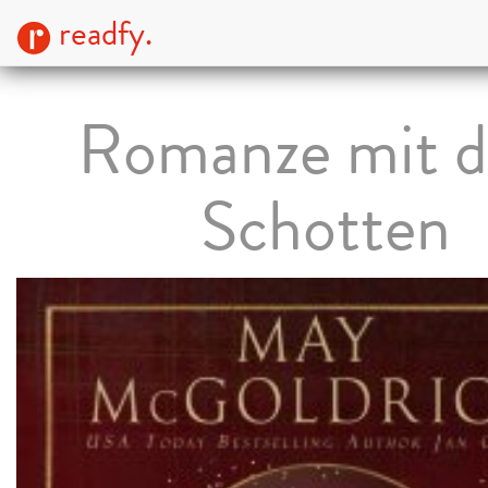
readfy.
Romanze mit 
Schotten