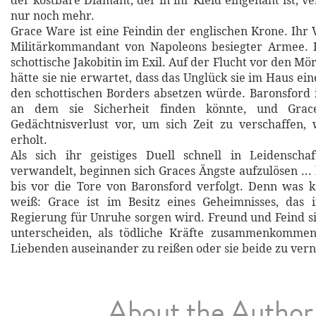
der kostbare Diamant, der in ihr Kleid eingenäht ist, ve
nur noch mehr.
Grace Ware ist eine Feindin der englischen Krone. Ihr V
Militärkommandant von Napoleons besiegter Armee. I
schottische Jakobitin im Exil. Auf der Flucht vor den Mö
hätte sie nie erwartet, dass das Unglück sie im Haus ein
den schottischen Borders absetzen würde. Baronsford is
an dem sie Sicherheit finden könnte, und Grac
Gedächtnisverlust vor, um sich Zeit zu verschaffen,
erholt.
Als sich ihr geistiges Duell schnell in Leidensch
verwandelt, beginnen sich Graces Ängste aufzulösen ... 
bis vor die Tore von Baronsford verfolgt. Denn was 
weiß: Grace ist im Besitz eines Geheimnisses, das i
Regierung für Unruhe sorgen wird. Freund und Feind s
unterscheiden, als tödliche Kräfte zusammenkomme
Liebenden auseinander zu reißen oder sie beide zu vern
About the Author