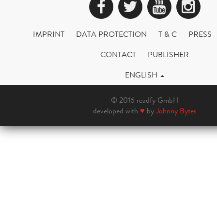
Facebook
Twitter
YouTub
Ins
IMPRINT
DATA PROTECTION
T & C
PRESS
CONTACT
PUBLISHER
ENGLISH
© 2016 readfy GmbH
developed with
♥
by
Johnny Bytes