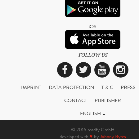
iOS
FOLLOW US
Facebook
Twitter
YouTub
Ins
IMPRINT
DATA PROTECTION
T & C
PRESS
CONTACT
PUBLISHER
ENGLISH
© 2016 readfy GmbH
developed with
♥
by
Johnny Bytes