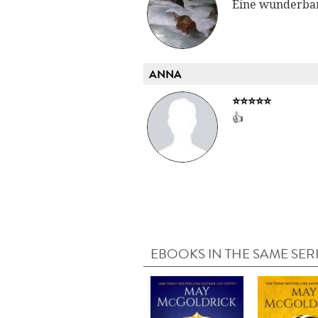
Eine wunderbare
ANNA
⭐️⭐️⭐️⭐️⭐️
👍
EBOOKS IN THE SAME SER