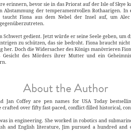
re erinnern, bevor sie in das Priorat auf der Isle of Skye
en Abstammung der temperamentvollen Rothaarigen. In e
lt, taucht Fiona aus dem Nebel der Insel auf, um Al
, gegenüberzutreten.
m Schwert gedient. Jetzt würde er seine Seele geben, um
trigen zu schützen, das sie bedroht. Fiona braucht nicht
llig her. Doch die Widersacher des Königs manövrieren Fiona
 Gesicht des Mörders ihrer Mutter und ein Geheimnis
rn.
About the Author
d Jan Coffey are pen names for USA Today bestselli
crafted over fifty fast-paced, conflict-filled historical, 
 was in engineering. She worked in robotics and submarine
ish and English literature, Jim pursued a hundred and 