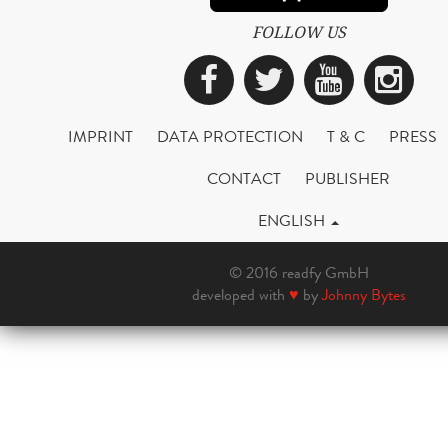
FOLLOW US
Facebook
Twitter
YouTub
Ins
IMPRINT
DATA PROTECTION
T & C
PRESS
CONTACT
PUBLISHER
ENGLISH
© 2016 readfy GmbH
developed with
♥
by
Johnny Bytes