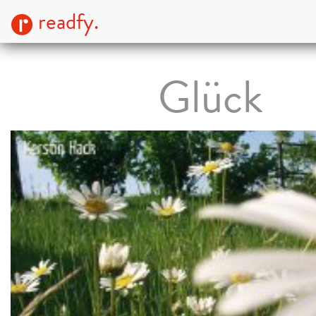
readfy.
Glück