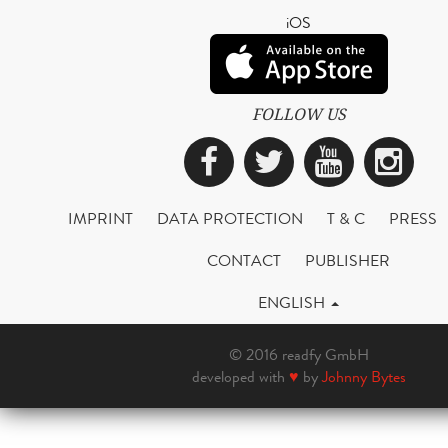
iOS
FOLLOW US
Facebook
Twitter
YouTub
Ins
IMPRINT
DATA PROTECTION
T & C
PRESS
CONTACT
PUBLISHER
ENGLISH
© 2016 readfy GmbH
developed with
♥
by
Johnny Bytes