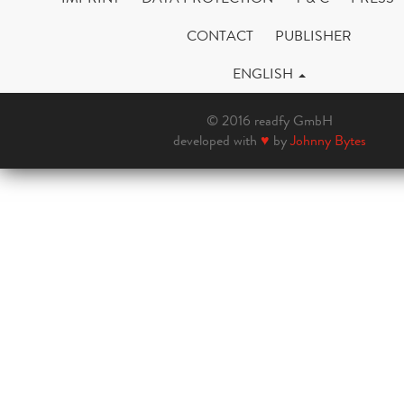
CONTACT
PUBLISHER
ENGLISH
© 2016 readfy GmbH
developed with
♥
by
Johnny Bytes