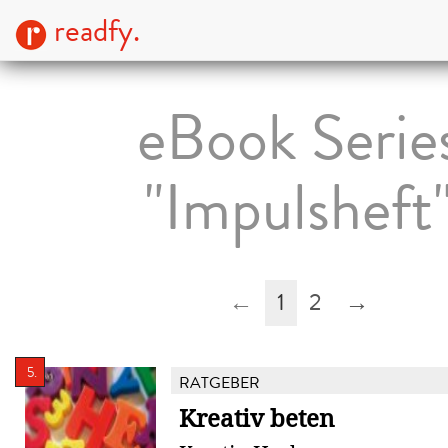
readfy.
eBook Serie
"Impulsheft
←
1
2
→
5.
RATGEBER
Kreativ beten