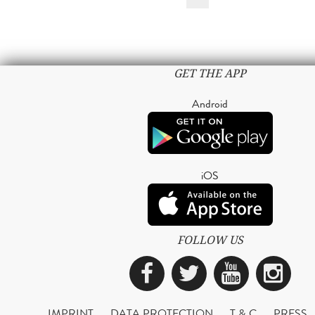
GET THE APP
Android
iOS
FOLLOW US
Facebook
Twitter
YouTub
Ins
IMPRINT
DATA PROTECTION
T & C
PRESS