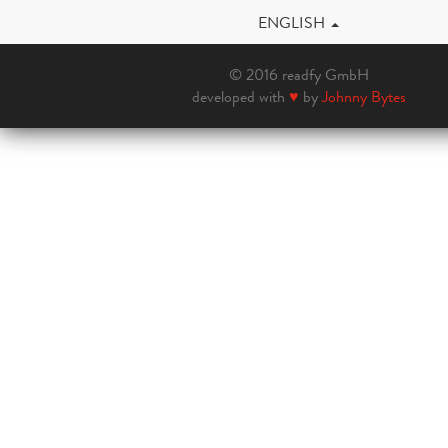
ENGLISH
© 2016 readfy GmbH
developed with
♥
by
Johnny Bytes