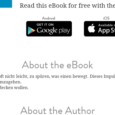
Read this eBook for free with th
Android
iOS
About the eBook
s oft nicht leicht, zu spüren, was einen bewegt. Dieses Imp
 umzugehen.
ntdecken wollen.
About the Author