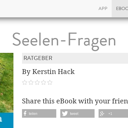
APP
EBO
Seelen-Fragen
RATGEBER
By Kerstin Hack
Share this eBook with your frien
teilen
tweet
+1