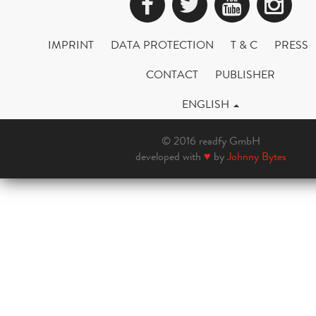
Facebook
Twitter
YouTub
Ins
IMPRINT
DATA PROTECTION
T & C
PRESS
CONTACT
PUBLISHER
ENGLISH
© 2016 readfy GmbH
developed with
♥
by
Johnny Bytes