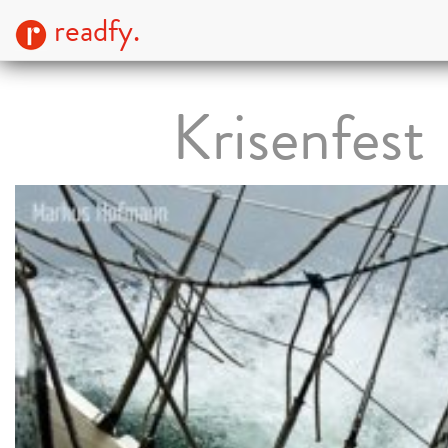
readfy.
Krisenfest