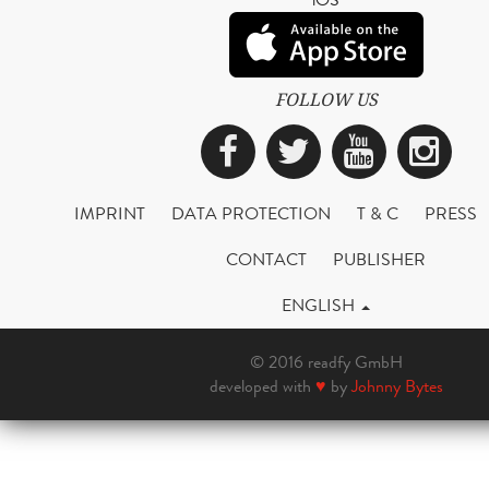
FOLLOW US
Facebook
Twitter
YouTub
Ins
IMPRINT
DATA PROTECTION
T & C
PRESS
CONTACT
PUBLISHER
ENGLISH
© 2016 readfy GmbH
developed with
♥
by
Johnny Bytes