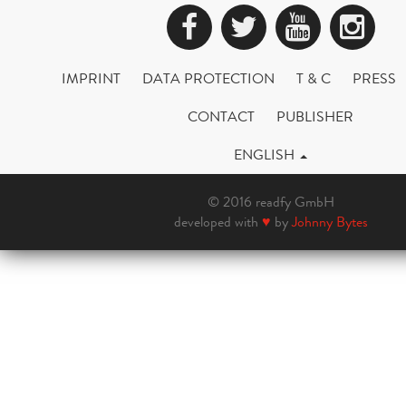
Facebook
Twitter
YouTub
Ins
IMPRINT
DATA PROTECTION
T & C
PRESS
CONTACT
PUBLISHER
ENGLISH
© 2016 readfy GmbH
developed with
♥
by
Johnny Bytes