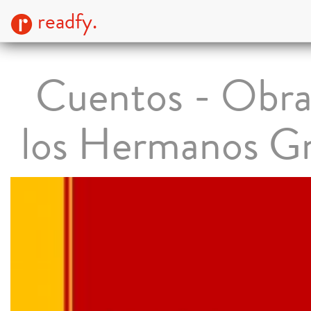
readfy.
Cuentos - Obra
los Hermanos G