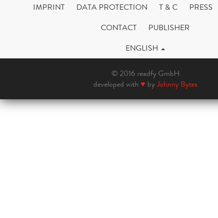
IMPRINT
DATA PROTECTION
T & C
PRESS
CONTACT
PUBLISHER
ENGLISH
© 2016 readfy GmbH
developed with
♥
by
Johnny Bytes