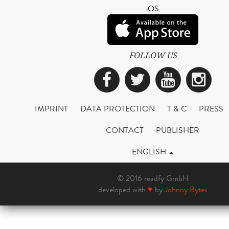
iOS
FOLLOW US
Facebook
Twitter
YouTub
Ins
IMPRINT
DATA PROTECTION
T & C
PRESS
CONTACT
PUBLISHER
ENGLISH
© 2016 readfy GmbH
developed with
♥
by
Johnny Bytes