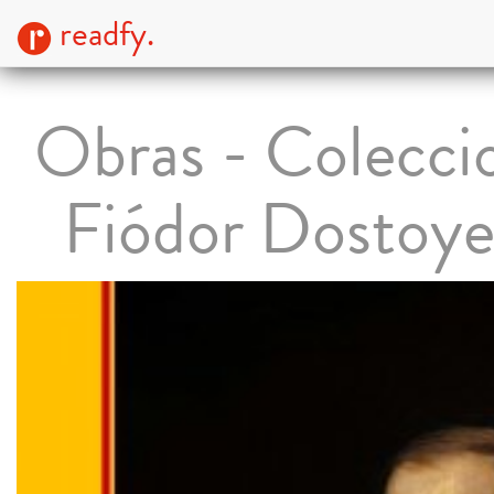
readfy.
Obras - Colecci
Fiódor Dostoye