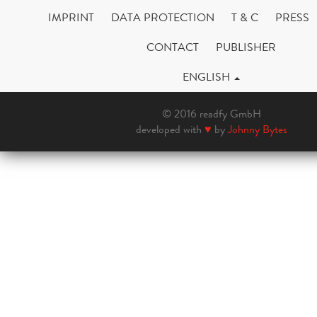
IMPRINT
DATA PROTECTION
T & C
PRESS
CONTACT
PUBLISHER
ENGLISH
© 2016 readfy GmbH
developed with
♥
by
Johnny Bytes