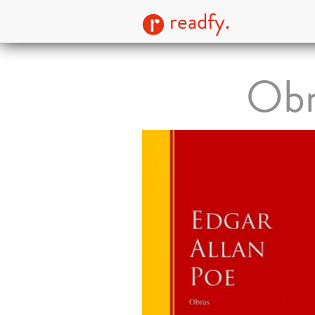
readfy.
Obr