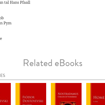
n tal Hans Pfaall
Bob
on Pym
ue
Related eBooks
IES