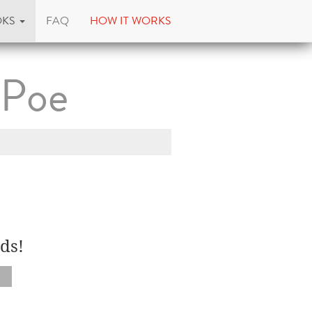
OKS
FAQ
HOW IT WORKS
 Poe
ds!