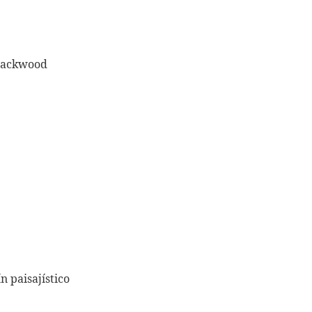
Blackwood
e
n paisajístico