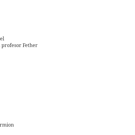
el
l profesor Fether
armion