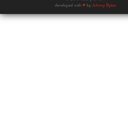
developed with
♥
by
Johnny Bytes