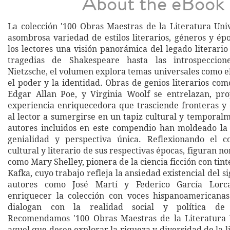
About the eBook
La colección '100 Obras Maestras de la Literatura Uni
asombrosa variedad de estilos literarios, géneros y ép
los lectores una visión panorámica del legado literario
tragedias de Shakespeare hasta las introspeccione
Nietzsche, el volumen explora temas universales como e
el poder y la identidad. Obras de genios literarios com
Edgar Allan Poe, y Virginia Woolf se entrelazan, pr
experiencia enriquecedora que trasciende fronteras y 
al lector a sumergirse en un tapiz cultural y temporal
autores incluidos en este compendio han moldeado la 
genialidad y perspectiva única. Reflexionando el co
cultural y literario de sus respectivas épocas, figuran 
como Mary Shelley, pionera de la ciencia ficción con tinte
Kafka, cuyo trabajo refleja la ansiedad existencial del s
autores como José Martí y Federico García Lorc
enriquecer la colección con voces hispanoamericana
dialogan con la realidad social y política de
Recomendamos '100 Obras Maestras de la Literatura U
aquel que desee explorar la riqueza y diversidad de la 