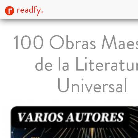
readfy.
100 Obras Maes
de la Literatu
Universal