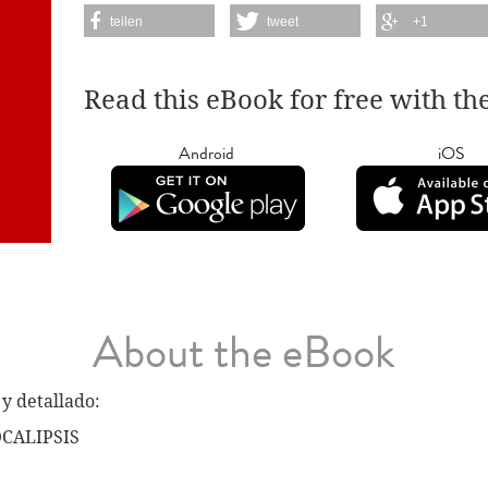
teilen
tweet
+1
Read this eBook for free with th
Android
iOS
About the eBook
y detallado:
OCALIPSIS