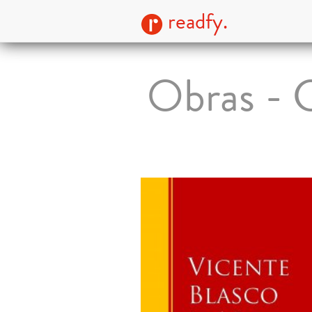
readfy.
Obras - C