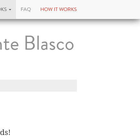
OKS
FAQ
HOW IT WORKS
nte Blasco
ds!