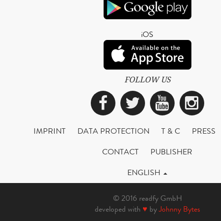
iOS
FOLLOW US
Facebook
Twitter
YouTub
Ins
IMPRINT
DATA PROTECTION
T & C
PRESS
CONTACT
PUBLISHER
ENGLISH
© 2016 readfy GmbH
developed with
♥
by
Johnny Bytes