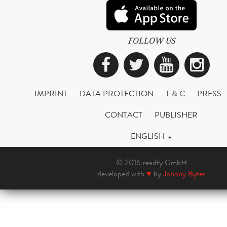
FOLLOW US
Facebook
Twitter
YouTub
Ins
IMPRINT
DATA PROTECTION
T & C
PRESS
CONTACT
PUBLISHER
ENGLISH
© 2016 readfy GmbH
developed with
♥
by
Johnny Bytes