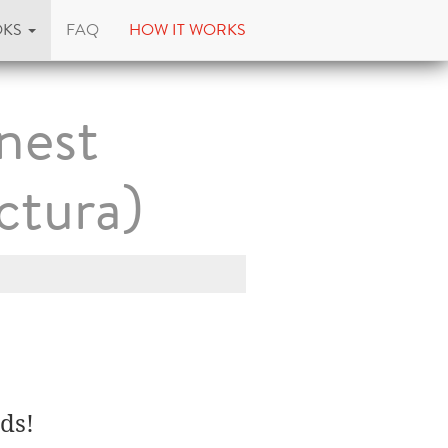
OKS
FAQ
HOW IT WORKS
rnest
ctura)
ds!