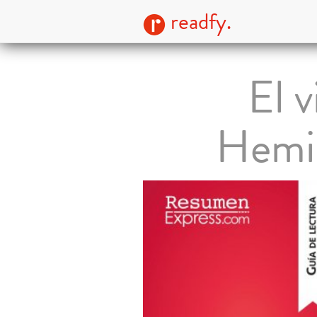
readfy.
El v
Hemin