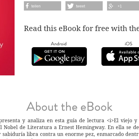
teilen
tweet
+1
Read this eBook for free with th
Android
iOS
About the eBook
esenta y analiza en esta guía de lectura <i>El viejo y 
ó el Nobel de Literatura a Ernest Hemingway. En ella se d
 y sabiduría libra contra un enorme pez, enmarcado dentr