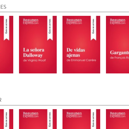
IES
R