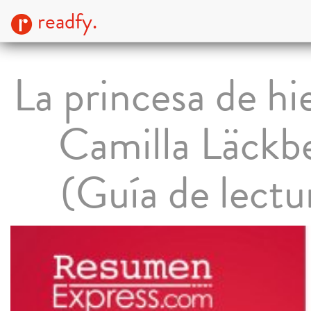
readfy.
La princesa de hi
Camilla Läckb
(Guía de lectu