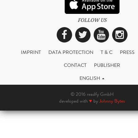
FOLLOW US
Facebook
Twitter
YouTub
Ins
IMPRINT
DATA PROTECTION
T & C
PRESS
CONTACT
PUBLISHER
ENGLISH
© 2016 readfy GmbH
developed with
♥
by
Johnny Bytes