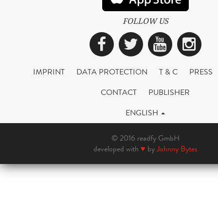
FOLLOW US
Facebook
Twitter
YouTub
Ins
IMPRINT
DATA PROTECTION
T & C
PRESS
CONTACT
PUBLISHER
ENGLISH
© 2016 readfy GmbH
developed with
♥
by
Johnny Bytes