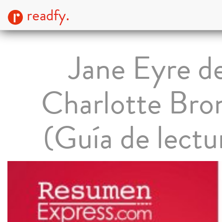
readfy.
Jane Eyre d
Charlotte Bro
(Guía de lectu