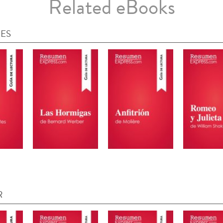
Related eBooks
IES
R