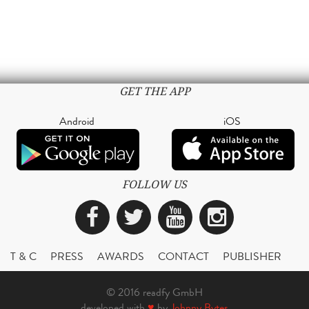
GET THE APP
Android
iOS
FOLLOW US
Facebook
Twitter
YouTube
Instagra
T & C
PRESS
AWARDS
CONTACT
PUBLISHER
© 2016 readfy GmbH
developed with
♥
by
Johnny Bytes