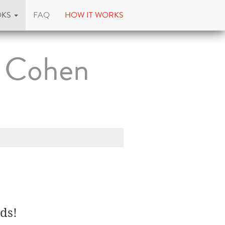
OKS
FAQ
HOW IT WORKS
t Cohen
ds!