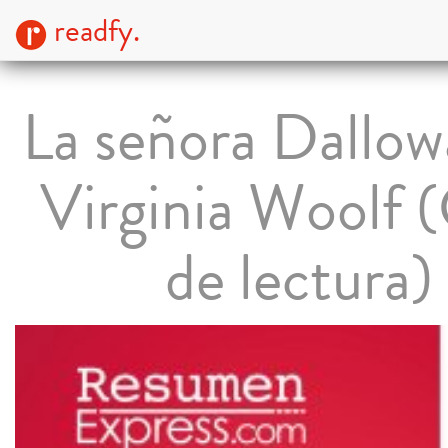
readfy.
La señora Dallow
Virginia Woolf 
de lectura)