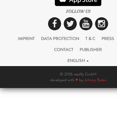
FOLLOW US
Facebook
Twitter
YouTub
Ins
IMPRINT
DATA PROTECTION
T & C
PRESS
CONTACT
PUBLISHER
ENGLISH
© 2016 readfy GmbH
developed with
♥
by
Johnny Bytes